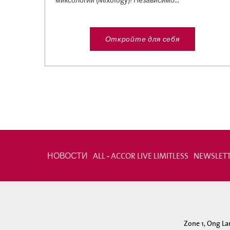
миксологии (Mixology)! Независимо...
Откройте для себя
НОВОСТИ
ALL - ACCOR LIVE LIMITLESS
NEWSLET
Zone 1, Ong La