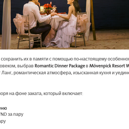
 сохранить их в памяти с помощью по-настоящему особенно
овеком, выбрав
Romantic Dinner Package
в
Mövenpick Resort W
г Ланг, романтическая атмосфера, изысканная кухня и уеди
оря на фоне заката, который включает:
еню
VND за пару
ару