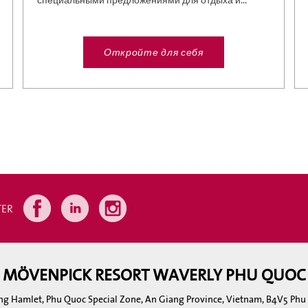
специальными предложениями для отдыха и...
Откройте для себя
TER
MÖVENPICK RESORT WAVERLY PHU QUOC
ng Hamlet, Phu Quoc Special Zone, An Giang Province, Vietnam, B4V5 Ph