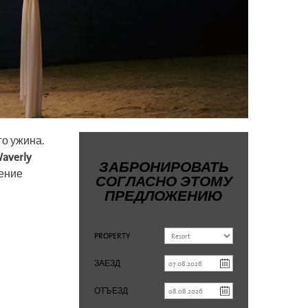
го ужина.
averly
ЗАБРОНИРОВАТЬ
нение
СОГЛАСНО ЭТОМУ
ПРЕДЛОЖЕНИЮ
PROPERTY
ЗАЕЗД
ОТЪЕЗД