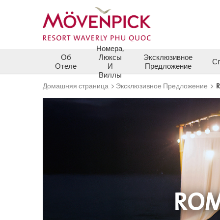
Номера,
Об
Люксы
Эксклюзивное
С
Отеле
И
Предложение
Виллы
Домашняя страница
>
Эксклюзивное Предложение
>
R
ROM