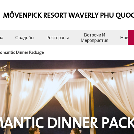
MÖVENPICK RESORT WAVERLY PHU QUO
Встречи И
па
Свадьбы
Рестораны
Новос
Мероприятия
omantic Dinner Package
ANTIC DINNER PAC