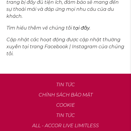
trang bị đầy đủ tiện ích, đảm bảo sẽ mang đến
sự thoải mái và đáp ứng mọi nhu cầu của du
khách.
Tìm hiểu thêm về chúng tôi
tại đây
.
Cập nhật các hoạt động được cập nhật thường
xuyên tại trang Facebook | Instagram của chúng
tôi.
TIN TỨC
CHÍNH SÁCH BẢO MẬT
COOKIE
TIN TỨC
ALL - ACCOR LIVE LIMITLESS