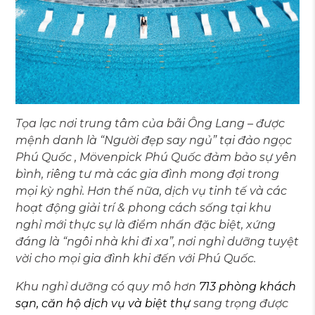
Tọa lạc nơi trung tâm của bãi Ông Lang – được
mệnh danh là “Người đẹp say ngủ” tại đảo ngọc
Phú Quốc , Mövenpick Phú Quốc đảm bảo sự yên
bình, riêng tư mà các gia đình mong đợi trong
mọi kỳ nghỉ. Hơn thế nữa, dịch vụ tinh tế và các
hoạt động giải trí & phong cách sống tại khu
nghỉ mới thực sự là điểm nhấn đặc biệt, xứng
đáng là “ngôi nhà khi đi xa”, nơi nghỉ dưỡng tuyệt
vời cho mọi gia đình khi đến với Phú Quốc.
Khu nghỉ dưỡng có quy mô hơn
713 phòng khách
sạn, căn hộ dịch vụ và biệt thự
sang trọng được