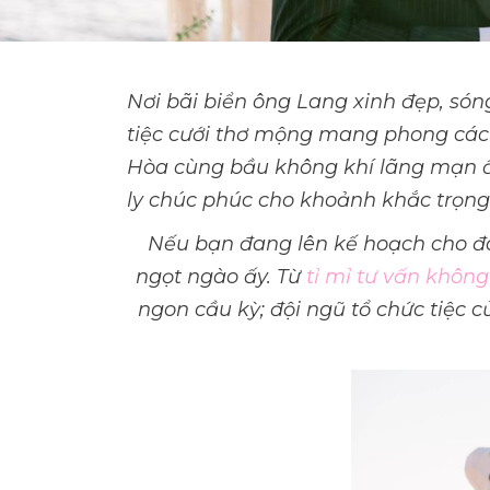
Nơi bãi biển ông Lang xinh đẹp, són
tiệc cưới thơ mộng mang phong cách
Hòa cùng bầu không khí lãng mạn ấ
ly chúc phúc cho khoảnh khắc trọng
Nếu bạn đang lên kế hoạch cho đ
ngọt ngào ấy. Từ
tỉ mỉ tư vấn không
ngon cầu kỳ; đội ngũ tổ chức tiệc