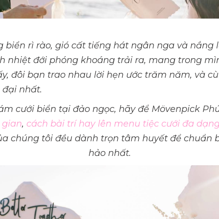
g biển rì rào, gió cất tiếng hát ngân nga và nắng
 nhiệt đới phóng khoáng trải ra, mang trong mìn
y, đôi bạn trao nhau lời hẹn ước trăm năm, và 
 đại nhất.
ám cưới biển tại đảo ngọc, hãy để Mövenpick Ph
 gian
,
cách bài trí hay lên menu tiệc cưới đa dạng
 của chúng tôi đều dành trọn tâm huyết để chuẩn 
hảo nhất.