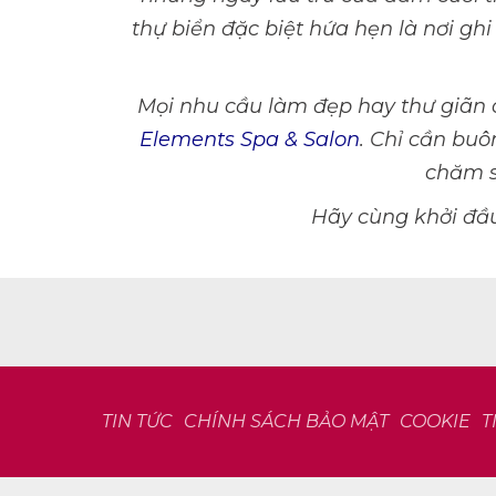
thự biển đặc biệt hứa hẹn là nơi g
Mọi nhu cầu làm đẹp hay thư giãn 
Elements Spa & Salon
. Chỉ cần buô
chăm s
Hãy cùng khởi đầu
TIN TỨC
CHÍNH SÁCH BẢO MẬT
COOKIE
T