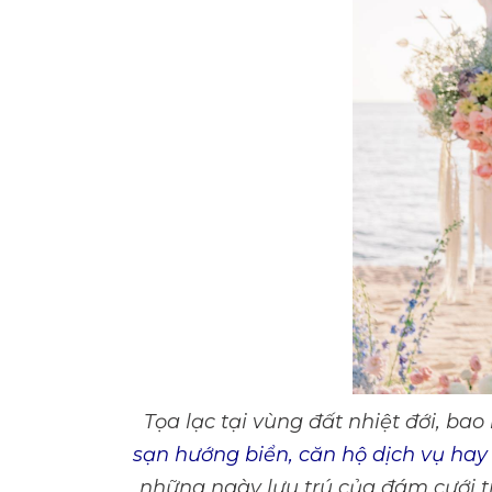
Tọa lạc tại vùng đất nhiệt đới, ba
sạn hướng biển, căn hộ dịch vụ hay
những ngày lưu trú của đám cưới t