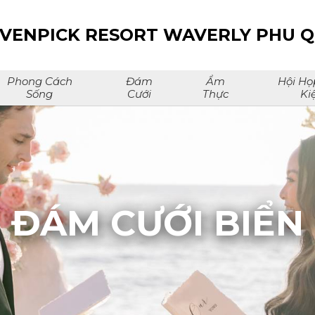
VENPICK RESORT WAVERLY PHU 
Phong Cách
Đám
Ẩm
Hội Họ
Sống
Cưới
Thực
Ki
ĐÁM CƯỚI BIỂN