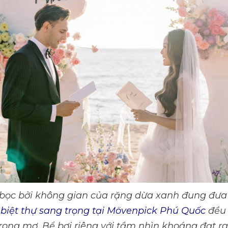
o bọc bởi không gian của rặng dừa xanh đung đưa 
 biệt thự sang trọng tại Mövenpick Phú Quốc
đều 
rong mơ. Bể bơi riêng với tầm nhìn khoáng đạt ra