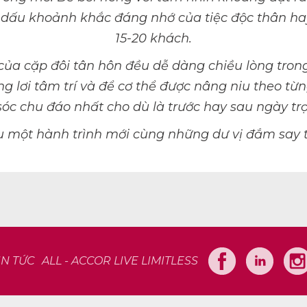
hi dấu khoảnh khắc đáng nhớ của tiệc độc thân ha
15-20 khách.
của cặp đôi tân hôn đều dễ dàng chiều lòng trong
ng lơi tâm trí và để cơ thể được nâng niu theo từn
óc chu đáo nhất cho dù là trước hay sau ngày trọ
 một hành trình mới cùng những dư vị đắm say 
IN TỨC
ALL - ACCOR LIVE LIMITLESS