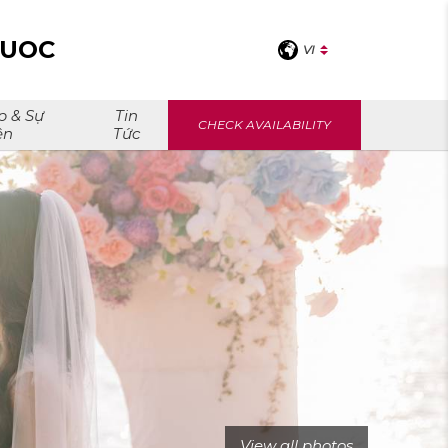
QUOC
VI
p & Sự
Tin
CHECK AVAILABILITY
ện
Tức
View all photos