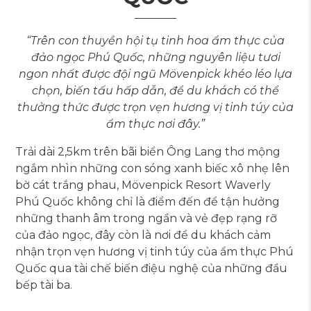
“Trên con thuyền hội tụ tinh hoa ẩm thực của
đảo ngọc Phú Quốc, những nguyên liệu tươi
ngon nhất được đội ngũ Mövenpick khéo léo lựa
chọn, biến tấu hấp dẫn, để du khách có thể
thưởng thức được trọn vẹn hương vị tinh túy của
ẩm thực nơi đây.”
Trải dài 2,5km trên bãi biển Ông Lang thơ mộng
ngắm nhìn những con sóng xanh biếc xô nhẹ lên
bờ cát trắng phau, Mövenpick Resort Waverly
Phú Quốc không chỉ là điểm đến để tận hưởng
những thanh âm trong ngần và vẻ đẹp rạng rỡ
của đảo ngọc, đây còn là nơi để du khách cảm
nhận trọn vẹn hương vị tinh túy của ẩm thực Phú
Quốc qua tài chế biến điệu nghệ của những đầu
bếp tài ba.