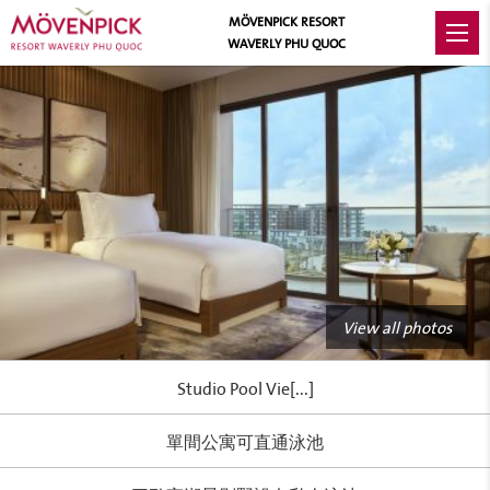
MÖVENPICK RESORT
WAVERLY PHU QUOC
View all photos
Studio Pool Vie[...]
單間公寓可直通泳池