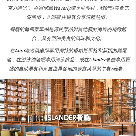
克力時光”。在富國島Waverly瑞享度假村，我們對美食充
滿激情，並渴望 與遊客分享這種熱情。
餐廳的每個菜單都是傳統菜品與當地新鮮海鮮的精緻組
合，具有亞洲美食的風味和文化。
在
Aura
海灘俱樂部享用獨特的塔帕斯風格和新穎的雞尾
酒，在游泳池酒吧享用清涼飲品，或在
Islander
餐廳享用豐
盛的自助早餐和來自世界各地的豐富菜單的午餐/晚餐。
ISLANDER餐廳