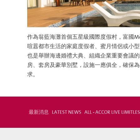
作為翁藍海灘首個五星級國際度假村，富國Mövenpi
喧囂都市生活的家庭度假者、蜜月情侶或小型
也是舉辦海邊婚禮大典、組織企業重要會議的
房、套房及豪華別墅，設施一應俱全，確保為
求。
最新消息
LATEST NEWS
ALL - ACCOR LIVE LIMITLE