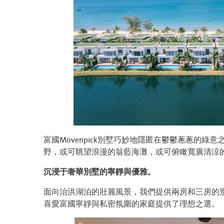
富國Mövenpick別墅巧妙地隱匿在鬱鬱蔥蔥的
野，或可眺望浪漫的翁藍海灘，或可俯瞰寬廣清涼
沉浸于奢華別墅的寧靜與優雅。
面向治洪湖泊的壯麗風景，我們提供兩房和三房的
喜愛富國寧靜與私密氛圍的家庭提供了理想之選。