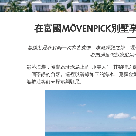
在富國MÖVENPICK
無論您是在規劃一次私密度假、家庭探險之旅，還是想
都能滿足您對家庭別
翁藍海灘，被譽為珍珠島上的“睡美人”，其獨特之
一個寧靜的角落。這裡以碧綠如玉的海水、寬廣金
無數遊客前來探索與駐足。