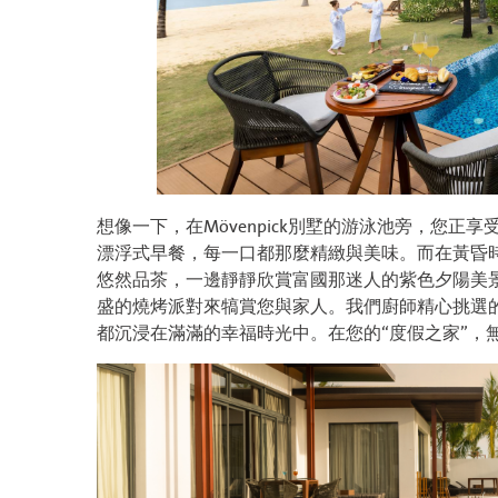
想像一下，在Mövenpick別墅的游泳池旁，您
漂浮式早餐，每一口都那麼精緻與美味。而在黃昏
悠然品茶，一邊靜靜欣賞富國那迷人的紫色夕陽美
盛的燒烤派對來犒賞您與家人。我們廚師精心挑選
都沉浸在滿滿的幸福時光中。在您的“度假之家”，