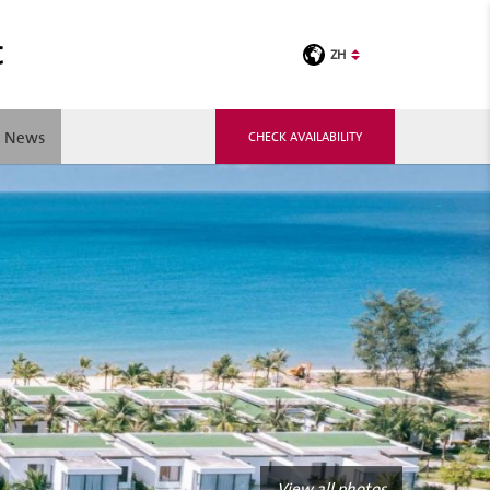
C
ZH
t News
CHECK AVAILABILITY
View all photos