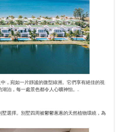
綠意之中，宛如一片靜謐的微型綠洲。它們享有絕佳的視
的湖泊，每一處景色都令人心曠神怡。.
別墅選擇。別墅四周被鬱鬱蔥蔥的天然植物環繞，為