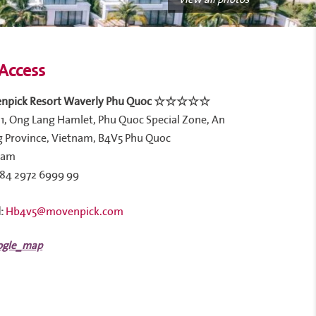
Access
npick Resort Waverly Phu Quoc ☆☆☆☆☆
1, Ong Lang Hamlet, Phu Quoc Special Zone, An
 Province, Vietnam, B4V5 Phu Quoc
nam
84 2972 6999 99
:
Hb4v5@movenpick.com