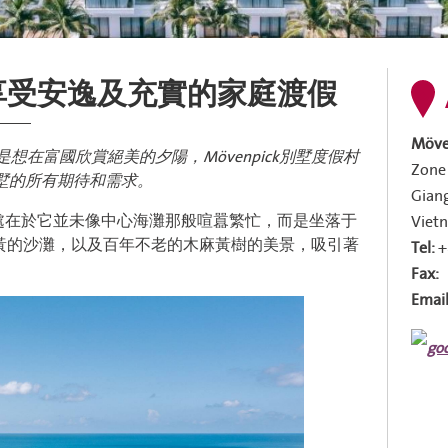
別墅享受安逸及充實的家庭渡假
Möve
在富國欣賞絕美的夕陽，Mövenpick別墅度假村
Zone 
墅的所有期待和需求。
Giang
處在於它並未像中心海灘那般喧囂繁忙，而是坐落于
Viet
黃的沙灘，以及百年不老的木麻黃樹的美景，吸引著
Tel:
+
Fax:
Email