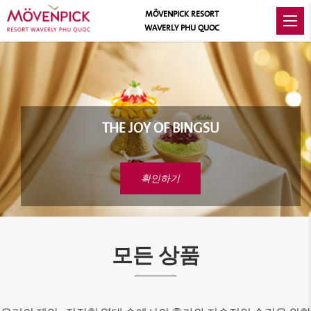
MÖVENPICK RESORT
View all photos
WAVERLY PHU QUOC
THE JOY OF BINGSU
확인하기
모든 상품